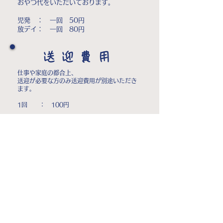
​おやつ代をいただいております。
児発 ： 一回 50円
放デイ： 一回 80円
送迎費用
仕事や家庭の都合上、
送迎が必要な方のみ送迎費用が別途いただき
ます。
1回 ： 100円​
一日のスケジュール
送迎・来所
着替え・自由遊び