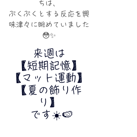
ちは、
ぶくぶくとする反応を興
味津々に眺めていました
😳✨
来週は
【短期記憶】
 【マット運動】 
【夏の飾り作
り】
 です☀️🍉