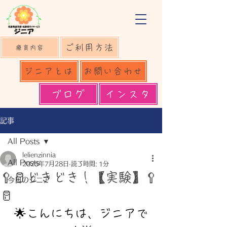
ご利用方法
療育内容
ジニアとは
お問い合わせ
ブログ
インスタ
記事
All Posts
lelienzinnia
All Posts
2025年7月28日
読了時間: 1分
🥄🥛どきどき！【実験】🥄
今日のジニア
🥛
🌟こんにちは、ジニアで