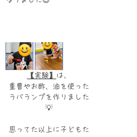
【実験】
は、
重曹やお酢、油を使った
ラバランプを作りました
💡
思ってた以上に子どもた