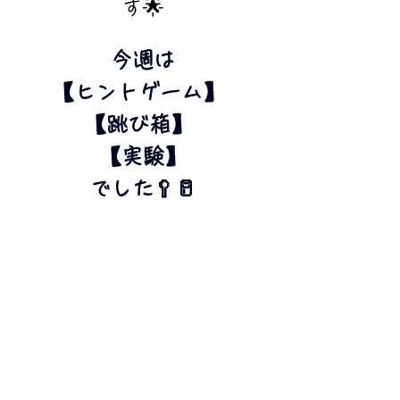
す🌟
今週は
【ヒントゲーム】 
【跳び箱】 
【実験】
でした🥄🥛