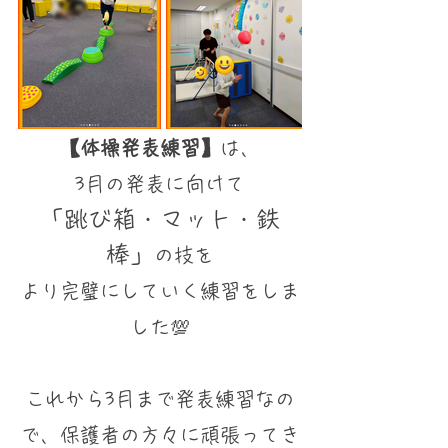
【体操発表練習】
は、
3月の発表に向けて
「跳び箱・マット・鉄
棒」
の技を
より完璧にしていく練習をしま
した💯
⁡これから3月まで発表練習なの
で、保護者の方々に頑張ってき