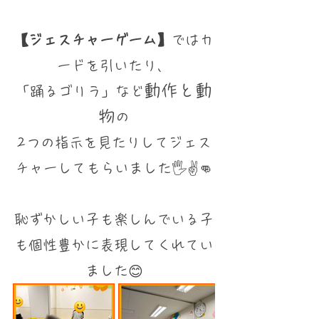
【ジェスチャーゲーム】
ではカ
ードを引いたり、
動作と動
「踊るゴリラ」など
物
の
2つの指示を見たりしてジェス
チャーしてもらいました🖐✌‪👊⁡⁡
恥ずかしい子も楽しんでいる子
も個性豊かに表現してくれてい
ました😊