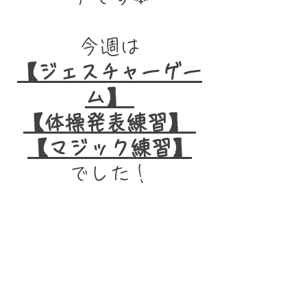
今週は
【ジェスチャーゲー
ム】 
【体操発表練習】 
【マジック練習】
でした！