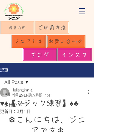
ご利用方法
療育内容
ジニアとは
お問い合わせ
ブログ
インスタ
記事
All Posts
lelienzinnia
All Posts
1月25日
読了時間: 1分
♥♦【マジック練習】♠♣
今日のジニア
更新日：
2月1日
❄こんにちは、ジニ
アです❄⁡⁡⁡