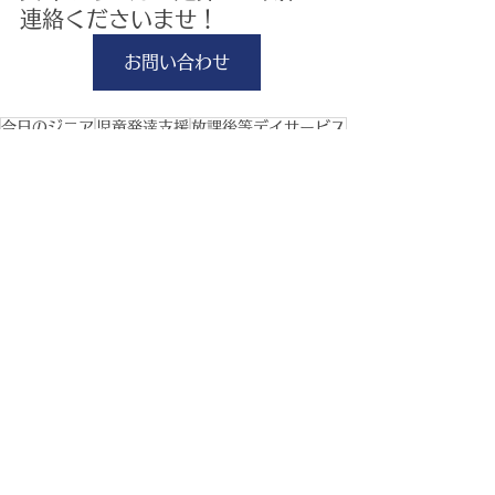
連絡くださいませ！
お問い合わせ
今日のジニア
児童発達支援
放課後等デイサービス
ジニア
学習
広陵町
大和高田市
運動特化
運動療育
奈良県
SST
橿原市
香芝市
集団行動
発達支援
マット運動
早期療育
体験説明会
体験見学受付中
生徒募集
大和高田
生活
香芝
ルール遊び
ゲーム
葛城市
粗大運動
体験会
見学
発表会
今日のジニア
すべて表示
最新記事